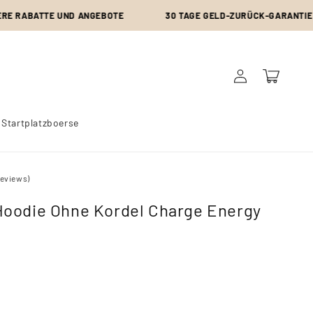
RABATTE UND ANGEBOTE
30 TAGE GELD-ZURÜCK-GARANTIE
Einloggen
Warenkorb
 Startplatzboerse
Reviews)
Hoodie Ohne Kordel Charge Energy