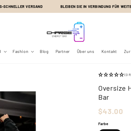
HNELLER VERSAND
BLEIBEN SIE IN VERBINDUNG FÜR WEITERE 
l
Fashion
Blog
Partner
Über uns
Kontakt
Zur
(0 
Oversize 
Bar
Normaler
$43.00
Preis
Farbe