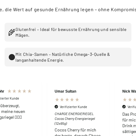
le, die Wert auf gesunde Ernährung legen – ohne Kompromi
Glutenfrei – Ideal für bewusste Ernährung und sensible
🌾
Mägen.
Mit Chia-Samen – Natürliche Omega-3-Quelle &
⚫
langanhaltende Energie.
öhr
Umar Sultan
Nick W
izierter Kunde
 überzeugt,
Verifizierter Kunde
Verif
 meine neuen
CHARGE ENERGIERIEGEL
Das Pr
sriegel 👍🏻😊
Cocos Cherry Energieriegel
für mic
(12x65g)
Drink 
Cocos Cherry für mich
sättige
der beste, danach Choco