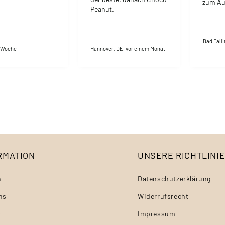
zum Au
Peanut.
fahren,
schmilz
die Rieg
Jahren
Bad Falli
r Woche
Hannover, DE, vor einem Monat
RMATION
UNSERE RICHTLINI
n
Datenschutzerklärung
ns
Widerrufsrecht
r
Impressum