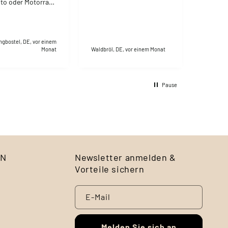
to oder Motorrad
 weil er nicht
t. Ich konsumiere
el seit ca. 4
ngbostel, DE, vor einem
Monat
Waldbröl, DE, vor einem Monat
Hamburg,
Pause
EN
Newsletter anmelden &
Vorteile sichern
E-Mail
Melden Sie sich an