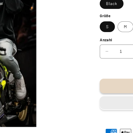
Black
Größe
S
M
Anzahl
Verringere
die
Menge
für
Oversize
Hoodie
Ohne
Kordel
Charge
Energy
Bar