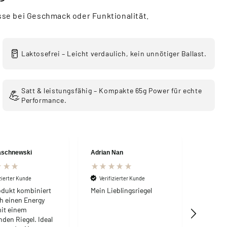
sse bei Geschmack oder Funktionalität.
🥛
Laktosefrei – Leicht verdaulich, kein unnötiger Ballast.
Satt & leistungsfähig – Kompakte 65g Power für echte
💪
Performance.
aschnewski
Adrian Nan
Anony
Verifi
Sehr sc
izierter Kunde
Verifizierter Kunde
Riegel 
odukt kombiniert
Mein Lieblingsriegel
h einen Energy
mit einem
nden Riegel. Ideal