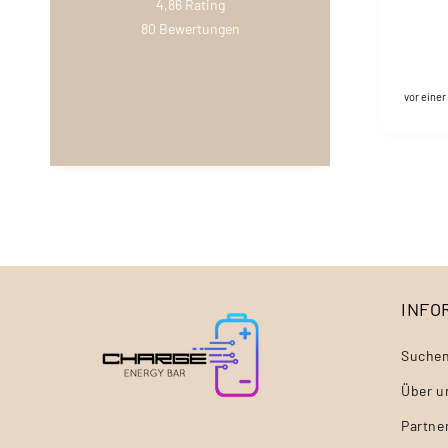
4,86
Rating
80
Bewertungen
vor eine
INFO
Suche
Über u
Partne