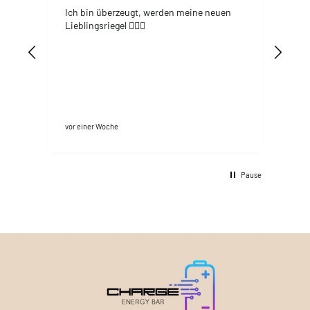
Ich bin überzeugt, werden meine neuen
CHAR
Energ
Lieblingsriegel 👍🏻😊
Coco
Cho
vor einer Woche
Hanno
Pause