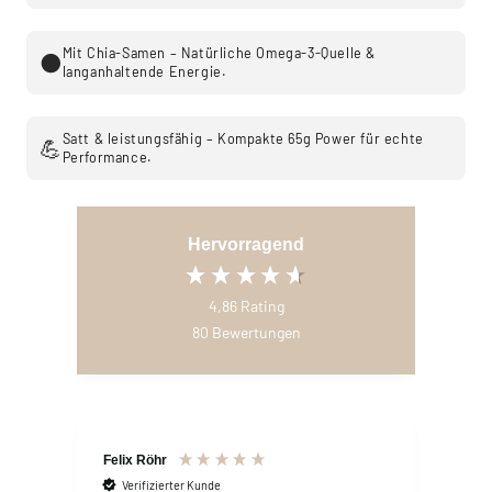
Mit Chia-Samen – Natürliche Omega-3-Quelle &
⚫
langanhaltende Energie.
Satt & leistungsfähig – Kompakte 65g Power für echte
💪
Performance.
Hervorragend
4,86
Rating
80
Bewertungen
Felix Röhr
Umar
Verifizierter Kunde
V