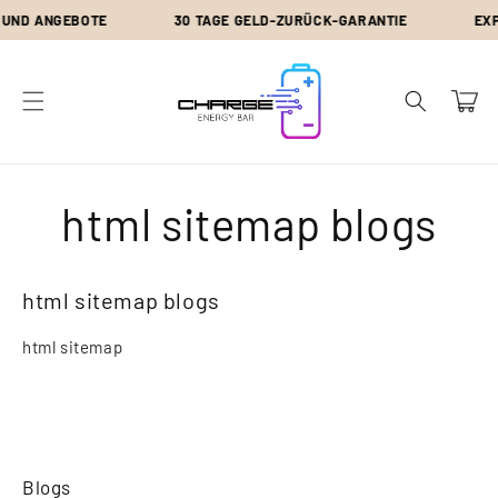
Direkt
UND ANGEBOTE
30 TAGE GELD-ZURÜCK-GARANTIE
EXPR
zum
Inhalt
Warenkor
html sitemap blogs
html sitemap blogs
html sitemap
Blogs