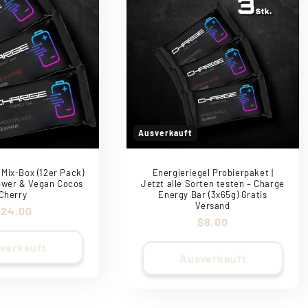
Ausverkauft
Energieriegel Probierpaket |
 Mix-Box (12er Pack)
Jetzt alle Sorten testen – Charge
ower & Vegan Cocos
Energy Bar (3x65g) Gratis
Cherry
Versand
ormaler
24.00
Normaler
$8.00
reis
Preis
verkauft
Ausverkauft