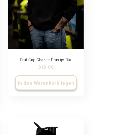
Dad Cap Charge Energy Bar
Normaler
$19.00
Preis
In den Warenkorb legen