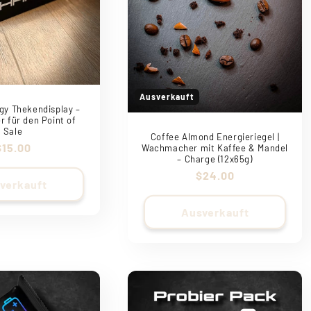
Ausverkauft
gy Thekendisplay –
r für den Point of
Sale
Coffee Almond Energieriegel |
Normaler
$15.00
Wachmacher mit Kaffee & Mandel
– Charge (12x65g)
Preis
Normaler
$24.00
verkauft
Preis
Ausverkauft