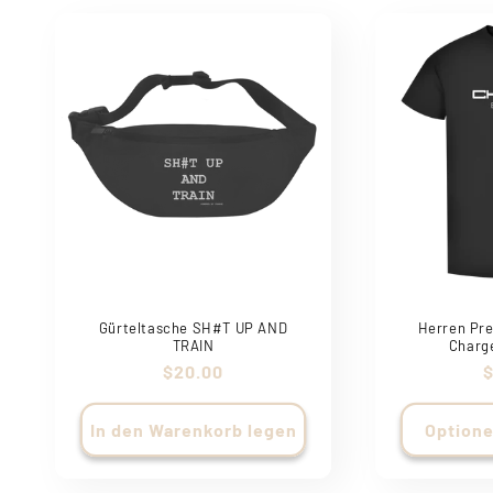
Gürteltasche SH#T UP AND
Herren Pre
TRAIN
Charg
Normaler
$20.00
Preis
P
In den Warenkorb legen
Option