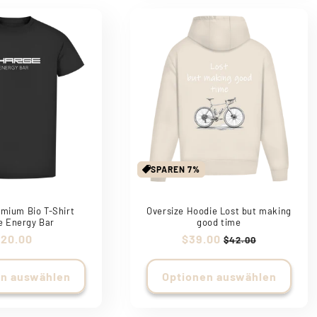
SPAREN 7%
mium Bio T-Shirt
Oversize Hoodie Lost but making
e Energy Bar
good time
Normaler
$20.00
Verkaufspreis
$39.00
Normaler
$42.00
reis
Preis
en auswählen
Optionen auswählen