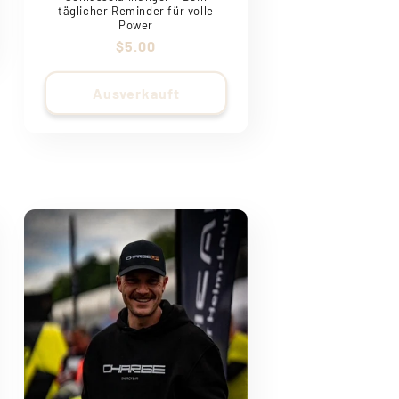
täglicher Reminder für volle
Power
Normaler
$5.00
Preis
Ausverkauft