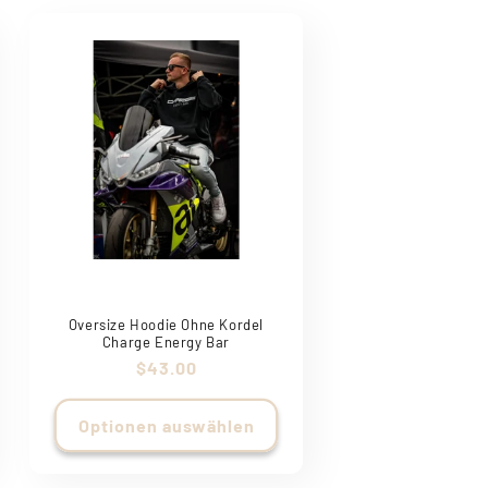
Oversize Hoodie Ohne Kordel
Charge Energy Bar
Normaler
$43.00
Preis
Optionen auswählen