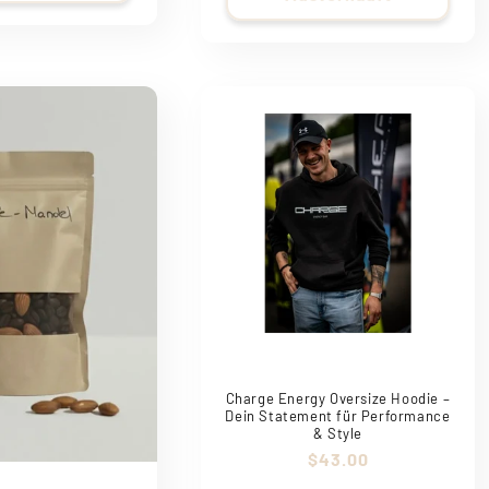
Charge Energy Oversize Hoodie –
Dein Statement für Performance
& Style
Normaler
$43.00
Preis