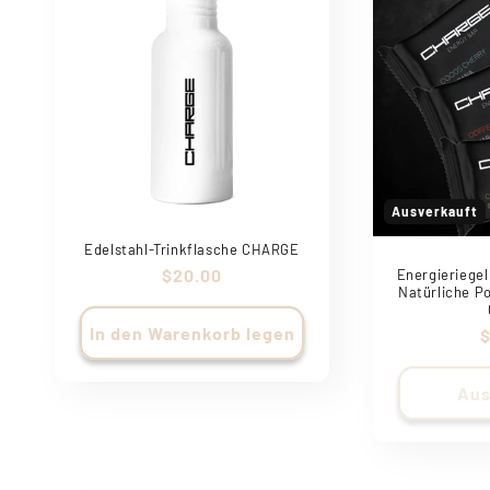
Ausverkauft
Edelstahl-Trinkflasche CHARGE
Normaler
$20.00
Energieriegel
Natürliche P
Preis
In den Warenkorb legen
N
$
P
Aus