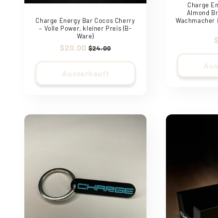
Charge En
Almond Br
Charge Energy Bar Cocos Cherry
Wachmacher i
– Volle Power, kleiner Preis (B-
Ware)
Verkaufspreis
$20.00
Normaler
$24.00
Preis
Aus
Ausverkauft