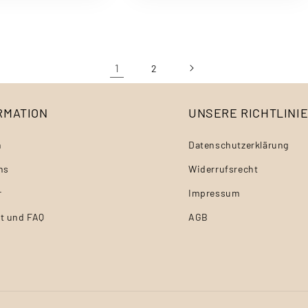
1
2
RMATION
UNSERE RICHTLINI
n
Datenschutzerklärung
ns
Widerrufsrecht
r
Impressum
t und FAQ
AGB