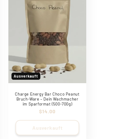
Ausverkauft
Charge Energy Bar Choco Peanut
Bruch-Ware – Dein Wachmacher
im Sparformat (500-700g)
Normaler
$14.00
Preis
Ausverkauft