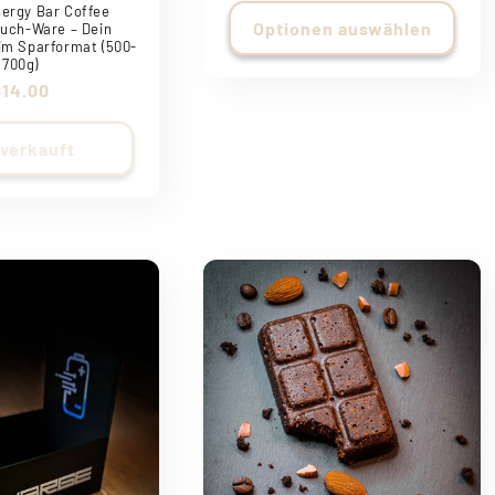
ergy Bar Coffee
Optionen auswählen
uch-Ware – Dein
m Sparformat (500-
700g)
Normaler
$14.00
Preis
verkauft