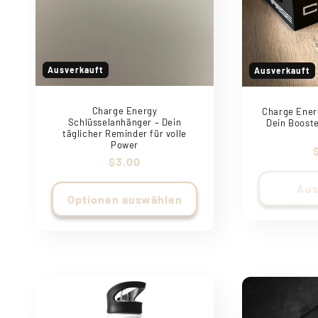
Ausverkauft
Ausverkauft
Charge Energy
Charge Ener
Schlüsselanhänger – Dein
Dein Booste
täglicher Reminder für volle
Power
Normaler
$3.00
Preis
Aus
Optionen auswählen