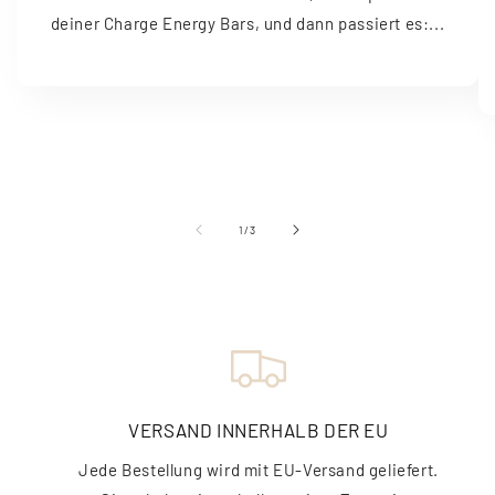
deiner Charge Energy Bars, und dann passiert es:...
von
1
/
3
VERSAND INNERHALB DER EU
Jede Bestellung wird mit EU-Versand geliefert.