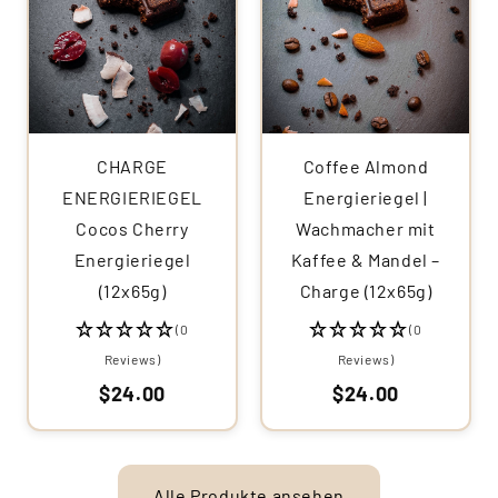
CHARGE
Coffee Almond
ENERGIERIEGEL
Energieriegel |
Cocos Cherry
Wachmacher mit
Energieriegel
Kaffee & Mandel –
(12x65g)
Charge (12x65g)
(0
(0
Reviews)
Reviews)
$24.00
$24.00
Alle Produkte ansehen