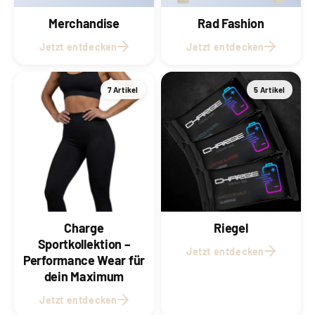
Merchandise
Rad Fashion
Jetzt entdecken
Jetzt entdecken
7 Artikel
5 Artikel
Charge
Riegel
Sportkollektion –
Jetzt entdecken
Performance Wear für
dein Maximum
Jetzt entdecken