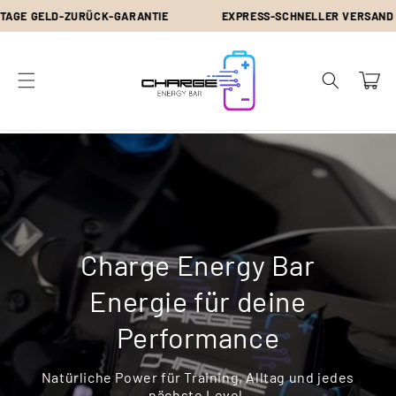
Direkt
CK-GARANTIE
EXPRESS-SCHNELLER VERSAND
BLEIBEN
zum
Inhalt
Warenkor
Charge Energy Bar
Energie für deine
Performance
Natürliche Power für Training, Alltag und jedes
nächste Level.