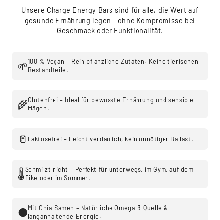
Unsere Charge Energy Bars sind für alle, die Wert auf
gesunde Ernährung legen – ohne Kompromisse bei
Geschmack oder Funktionalität.
100 % Vegan – Rein pflanzliche Zutaten. Keine tierischen
🌱
Bestandteile.
Glutenfrei – Ideal für bewusste Ernährung und sensible
🌾
Mägen.
🥛
Laktosefrei – Leicht verdaulich, kein unnötiger Ballast.
Schmilzt nicht – Perfekt für unterwegs, im Gym, auf dem
🌡️
Bike oder im Sommer.
Mit Chia-Samen – Natürliche Omega-3-Quelle &
⚫
langanhaltende Energie.