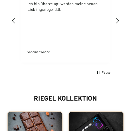
Ich bin überzeugt, werden meine neuen
CHAR
Energ
Lieblingsriegel 👍🏻😊
Coco
Cho
vor einer Woche
Hanno
Pause
RIEGEL KOLLEKTION