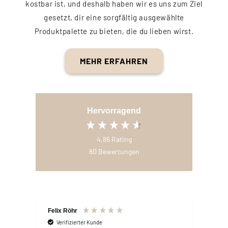
kostbar ist, und deshalb haben wir es uns zum Ziel
gesetzt, dir eine sorgfältig ausgewählte
Produktpalette zu bieten, die du lieben wirst.
MEHR ERFAHREN
Hervorragend
4,86
Rating
80
Bewertungen
Felix Röhr
Umar
Verifizierter Kunde
V