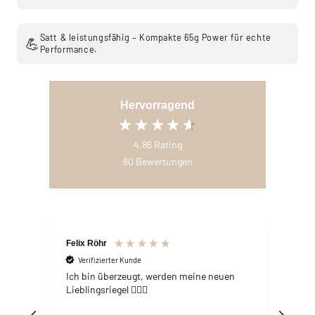
Satt & leistungsfähig – Kompakte 65g Power für echte
💪
Performance.
Hervorragend
4,86
Rating
80
Bewertungen
Felix Röhr
Umar
Verifizierter Kunde
V
Ich bin überzeugt, werden meine neuen
CHAR
Energ
Lieblingsriegel 👍🏻😊
Coco
Cho